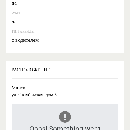
да
WI-FI:
да
ТИП АРЕНДЫ:
с водителем
РАСПОЛОЖЕНИЕ
Минск
ул. Октябрьская, дом 5
Oops! Something went