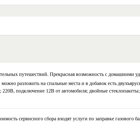
ельных путешествий. Прекрасная возможность с домашними удо
л можно разложить на спальные места и в добавок есть двухъяру
да; 220В, подключение 12В от автомобиля; двойные стеклопакеты
тоимость сервисного сбора входят услуги по заправке газового б